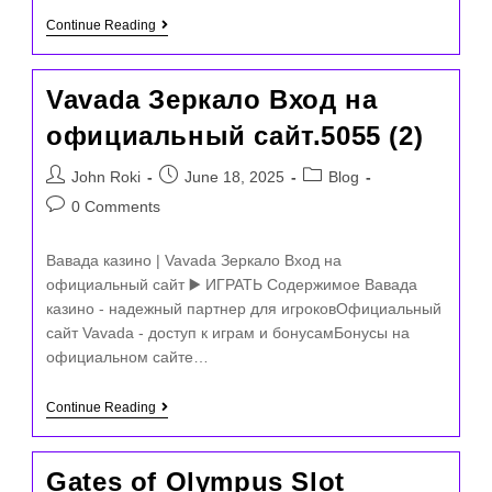
Continue Reading
Vavada Зеркало Вход на
официальный сайт.5055 (2)
John Roki
June 18, 2025
Blog
0 Comments
Вавада казино | Vavada Зеркало Вход на
официальный сайт ▶️ ИГРАТЬ Содержимое Вавада
казино - надежный партнер для игроковОфициальный
сайт Vavada - доступ к играм и бонусамБонусы на
официальном сайте…
Continue Reading
Gates of Olympus Slot