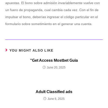
apuestas. El bono sobre admisión invariablemente vuelve con
un fuero de propaganda, cual cambia cada vez. Con el fin de
impulsar el bono, deberías ingresar el código particular en el
formulario sobre sometimiento en el generar una cuenta.
YOU MIGHT ALSO LIKE
“Get Access Mostbet Guia
June 20, 2025
Adult Classified ads
June 6, 2025