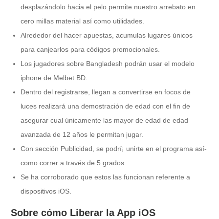
desplazándolo hacia el pelo permite nuestro arrebato en
cero millas material así­ como utilidades.
Alrededor del hacer apuestas, acumulas lugares únicos
para canjearlos para códigos promocionales.
Los jugadores sobre Bangladesh podrán usar el modelo
iphone de Melbet BD.
Dentro del registrarse, llegan a convertirse en focos de
luces realizará una demostración de edad con el fin de
asegurar cual únicamente las mayor de edad de edad
avanzada de 12 años le permitan jugar.
Con sección Publicidad, se podrí¡ unirte en el programa así­
como correr a través de 5 grados.
Se ha corroborado que estos las funcionan referente a
dispositivos iOS.
Sobre cómo Liberar la App iOS