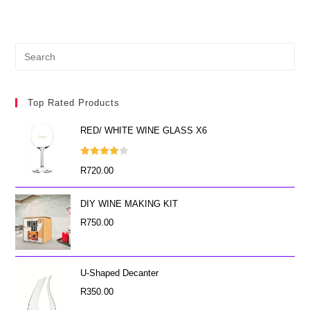
Top Rated Products
RED/ WHITE WINE GLASS X6
Rated
R
720.00
4.00
out
of 5
DIY WINE MAKING KIT
R
750.00
U-Shaped Decanter
R
350.00