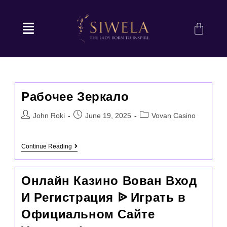
Рабочее Зеркало
John Roki
June 19, 2025
Vovan Casino
Continue Reading
Онлайн Казино Вован Вход
И Регистрация ᐉ Играть в
Официальном Сайте