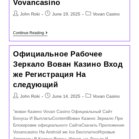
Vovancasino
John Roki
June 19, 2025
Vovan Casino
Continue Reading
Официальное Рабочее
Зеркало Вован Казино Вход
же Регистрация На
следующий
John Roki
June 14, 2025
Vovan Casino
"вован Казино Vovan Casino Официальный Сайт
Бонусы И ВыплатыContentВован Казино Зеркало При
Блокировке официального СайтаСкачать Приложение
Vovancasino На Android же Ios БесплатноИгровые
Автоматы В Казино Вован: Играть на Деньги И…