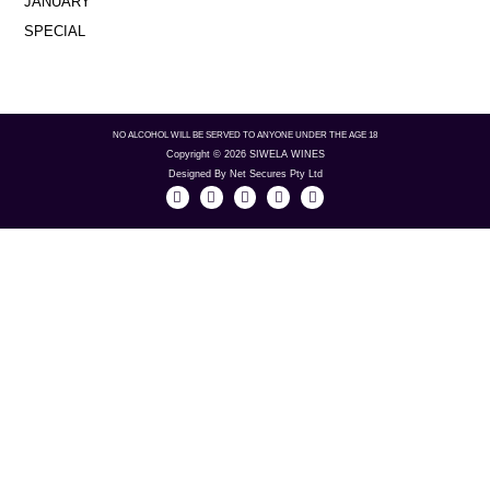
NO ALCOHOL WILL BE SERVED TO ANYONE UNDER THE AGE 18
Copyright © 2026 SIWELA WINES
Designed By Net Secures Pty Ltd