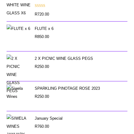
Rated
R
720.00
4.00
out
of 5
FLUTE x 6
R
850.00
2 X PICNIC WINE GLASS PEGS
R
250.00
SPARKLING PINOTAGE ROSE 2023
R
250.00
January Special
R
760.00