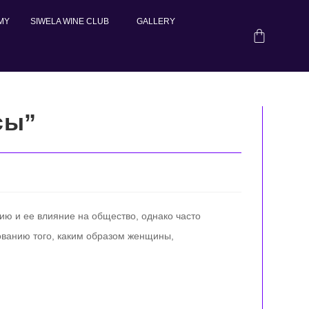
MY
SIWELA WINE CLUB
GALLERY
сы”
цию и ее влияние на общество, однако часто
дованию того, каким образом женщины,