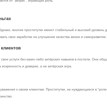
ются от “актрис”, играющих роль.
ньгах
днако, многие проститутки имеют стабильный и высокий уровень д
ать свои заработки на улучшение качества жизни и саморазвитие.
 клиентов
свои услуги без каких-либо актёрских навыков в постели. Они общ
искренность и доверие, а не актёрская игра.
важения к своим клиентам. Проститутки, не нуждающиеся в “роли 
оинство.