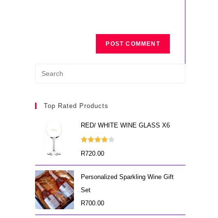
Top Rated Products
RED/ WHITE WINE GLASS X6
Rated
R
720.00
4.00
out
of 5
Personalized Sparkling Wine Gift
Set
R
700.00