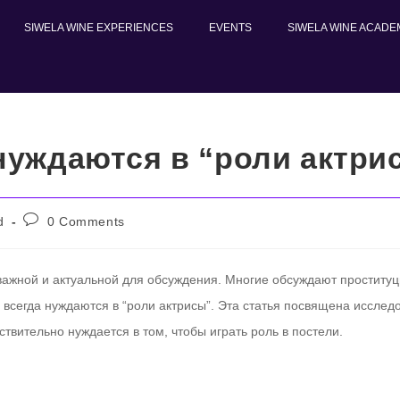
SIWELA WINE EXPERIENCES
EVENTS
SIWELA WINE ACADE
 нуждаются в “роли актри
d
0 Comments
я важной и актуальной для обсуждения. Многие обсуждают проститу
не всегда нуждаются в “роли актрисы”. Эта статья посвящена иссле
твительно нуждается в том, чтобы играть роль в постели.