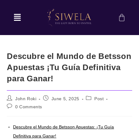
Descubre el Mundo de Betsson
Apuestas ¡Tu Guía Definitiva
para Ganar!
John Roki
June 5, 2025
Post
0 Comments
Descubre el Mundo de Betsson Apuestas: ¡Tu Guía
Definitiva para Ganar!