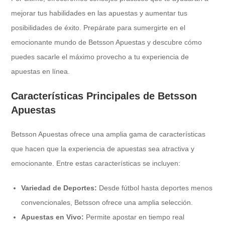
mejorar tus habilidades en las apuestas y aumentar tus
posibilidades de éxito. Prepárate para sumergirte en el
emocionante mundo de Betsson Apuestas y descubre cómo
puedes sacarle el máximo provecho a tu experiencia de
apuestas en línea.
Características Principales de Betsson
Apuestas
Betsson Apuestas ofrece una amplia gama de características
que hacen que la experiencia de apuestas sea atractiva y
emocionante. Entre estas características se incluyen:
Variedad de Deportes:
Desde fútbol hasta deportes menos
convencionales, Betsson ofrece una amplia selección.
Apuestas en Vivo:
Permite apostar en tiempo real