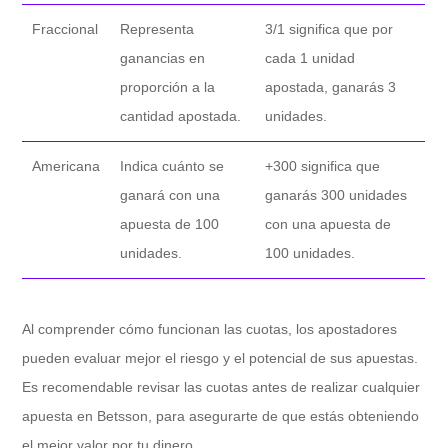
Fraccional
Representa
3/1 significa que por
ganancias en
cada 1 unidad
proporción a la
apostada, ganarás 3
cantidad apostada.
unidades.
Americana
Indica cuánto se
+300 significa que
ganará con una
ganarás 300 unidades
apuesta de 100
con una apuesta de
unidades.
100 unidades.
Al comprender cómo funcionan las cuotas, los apostadores
pueden evaluar mejor el riesgo y el potencial de sus apuestas.
Es recomendable revisar las cuotas antes de realizar cualquier
apuesta en Betsson, para asegurarte de que estás obteniendo
el mejor valor por tu dinero.