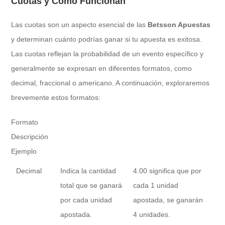
Cuotas y Cómo Funcionan
Las cuotas son un aspecto esencial de las
Betsson Apuestas
y determinan cuánto podrías ganar si tu apuesta es exitosa.
Las cuotas reflejan la probabilidad de un evento específico y
generalmente se expresan en diferentes formatos, como
decimal, fraccional o americano. A continuación, exploraremos
brevemente estos formatos:
Formato
Descripción
Ejemplo
Decimal
Indica la cantidad
4.00 significa que por
total que se ganará
cada 1 unidad
por cada unidad
apostada, se ganarán
apostada.
4 unidades.