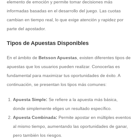
elemento de emoción y permite tomar decisiones más
informadas basadas en el desarrollo del juego. Las cuotas
cambian en tiempo real, lo que exige atención y rapidez por
parte del apostador.
Tipos de Apuestas Disponibles
En el ámbito de
Betsson Apuestas
, existen diferentes tipos de
apuestas que los usuarios pueden realizar. Conocerlas es
fundamental para maximizar tus oportunidades de éxito. A
continuación, se presentan los tipos más comunes:
Apuesta Simple:
Se refiere a la apuesta más básica,
donde simplemente eliges un resultado específico.
Apuesta Combinada:
Permite apostar en múltiples eventos
al mismo tiempo, aumentando las oportunidades de ganar,
pero también los riesgos.