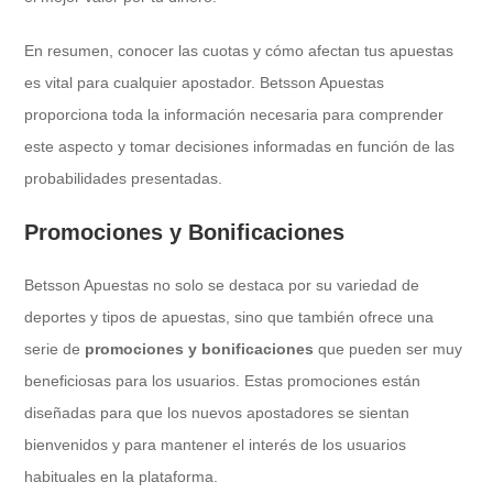
En resumen, conocer las cuotas y cómo afectan tus apuestas
es vital para cualquier apostador. Betsson Apuestas
proporciona toda la información necesaria para comprender
este aspecto y tomar decisiones informadas en función de las
probabilidades presentadas.
Promociones y Bonificaciones
Betsson Apuestas no solo se destaca por su variedad de
deportes y tipos de apuestas, sino que también ofrece una
serie de
promociones y bonificaciones
que pueden ser muy
beneficiosas para los usuarios. Estas promociones están
diseñadas para que los nuevos apostadores se sientan
bienvenidos y para mantener el interés de los usuarios
habituales en la plataforma.