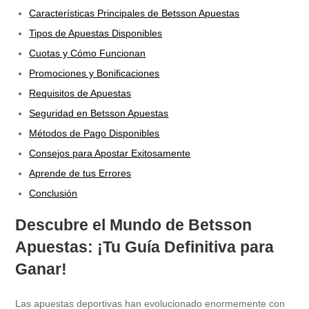
Características Principales de Betsson Apuestas
Tipos de Apuestas Disponibles
Cuotas y Cómo Funcionan
Promociones y Bonificaciones
Requisitos de Apuestas
Seguridad en Betsson Apuestas
Métodos de Pago Disponibles
Consejos para Apostar Exitosamente
Aprende de tus Errores
Conclusión
Descubre el Mundo de Betsson
Apuestas: ¡Tu Guía Definitiva para
Ganar!
Las apuestas deportivas han evolucionado enormemente con