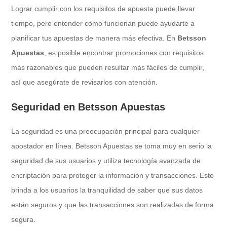
Lograr cumplir con los requisitos de apuesta puede llevar
tiempo, pero entender cómo funcionan puede ayudarte a
planificar tus apuestas de manera más efectiva. En
Betsson
Apuestas
, es posible encontrar promociones con requisitos
más razonables que pueden resultar más fáciles de cumplir,
así que asegúrate de revisarlos con atención.
Seguridad en Betsson Apuestas
La seguridad es una preocupación principal para cualquier
apostador en línea. Betsson Apuestas se toma muy en serio la
seguridad de sus usuarios y utiliza tecnología avanzada de
encriptación para proteger la información y transacciones. Esto
brinda a los usuarios la tranquilidad de saber que sus datos
están seguros y que las transacciones son realizadas de forma
segura.